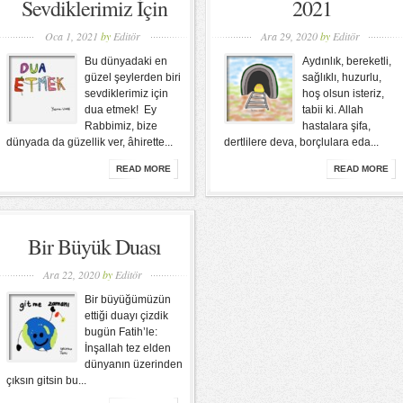
Sevdiklerimiz İçin
2021
Oca 1, 2021
by
Editör
Ara 29, 2020
by
Editör
Bu dünyadaki en
Aydınlık, bereketli,
güzel şeylerden biri
sağlıklı, huzurlu,
sevdiklerimiz için
hoş olsun isteriz,
dua etmek! Ey
tabii ki. Allah
Rabbimiz, bize
hastalara şifa,
dünyada da güzellik ver, âhirette...
dertlilere deva, borçlulara eda...
READ MORE
READ MORE
Bir Büyük Duası
Ara 22, 2020
by
Editör
Bir büyüğümüzün
ettiği duayı çizdik
bugün Fatih’le:
İnşallah tez elden
dünyanın üzerinden
çıksın gitsin bu...