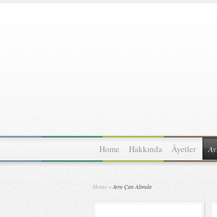
Home
Hakkında
Âyetler
Ay
Home
»
Aynı Çatı Altında