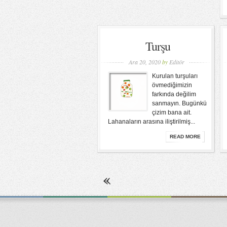
Turşu
Ara 20, 2020
by
Editör
Kurulan turşuları
övmediğimizin
farkında değilim
sanmayın. Bugünkü
çizim bana ait.
Lahanaların arasına iliştirilmiş...
READ MORE