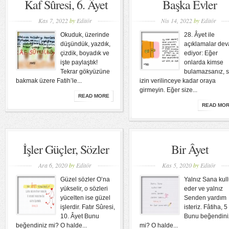
Kaf Sûresi, 6. Âyet
Başka Evler
Kas 7, 2022
by
Editör
Nis 14, 2022
by
Editör
Okuduk, üzerinde
28. Âyet ile
düşündük, yazdık,
açıklamalar de
çizdik, boyadık ve
ediyor: Eğer
işte paylaştık!
onlarda kimse
Tekrar gökyüzüne
bulamazsanız, s
bakmak üzere Fatih’le...
izin verilinceye kadar oraya
girmeyin. Eğer size...
READ MORE
READ MO
İşler Güçler, Sözler
Bir Âyet
Ara 6, 2020
by
Editör
Kas 5, 2020
by
Editör
Güzel sözler O’na
Yalnız Sana kul
yükselir, o sözleri
eder ve yalnız
yücelten ise güzel
Senden yardım
işlerdir. Fatır Sûresi,
isteriz. Fâtiha, 5
10. Âyet Bunu
Bunu beğendini
beğendiniz mi? O halde...
mi? O halde...