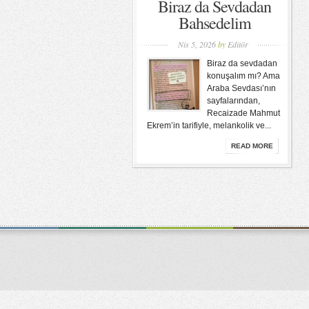
Biraz da Sevdadan
Bahsedelim
Nis 5, 2026
by
Editör
Biraz da sevdadan
konuşalım mı? Ama
Araba Sevdası’nın
sayfalarından,
Recaizade Mahmut
Ekrem’in tarifiyle, melankolik ve...
READ MORE