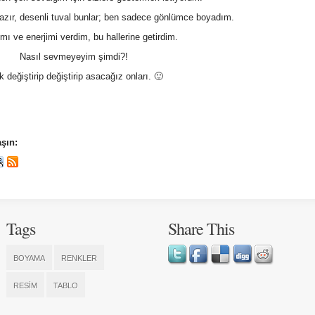
ır, desenli tuval bunlar; ben sadece gönlümce boyadım.
ı ve enerjimi verdim, bu hallerine getirdim.
Nasıl sevmeyeyim şimdi?!
k değiştirip değiştirip asacağız onları. 🙂
şın:
Tags
Share This
BOYAMA
RENKLER
RESIM
TABLO