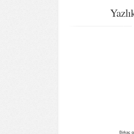
Yazlı
Birkaç g