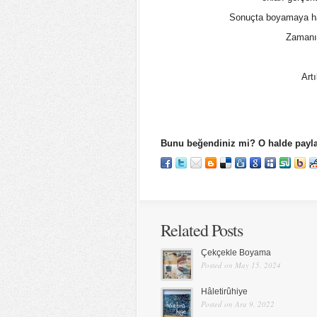
Sonuçta boyamaya haz
Zamanım
Artı
Bunu beğendiniz mi? O halde payla
Related Posts
Çekçekle Boyama
Posted on May 15, 2024
Hâletirûhiye
Posted on Ara 9, 2022