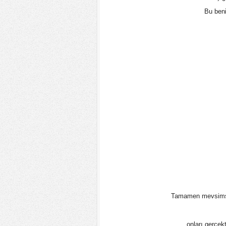
Bu beni
Tamamen mevsimsel 
onları gerçek