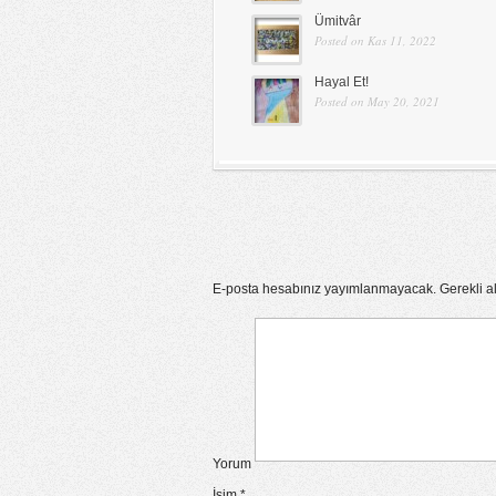
Ümitvâr
Posted on Kas 11, 2022
Hayal Et!
Posted on May 20, 2021
E-posta hesabınız yayımlanmayacak.
Gerekli a
Yorum
İsim
*