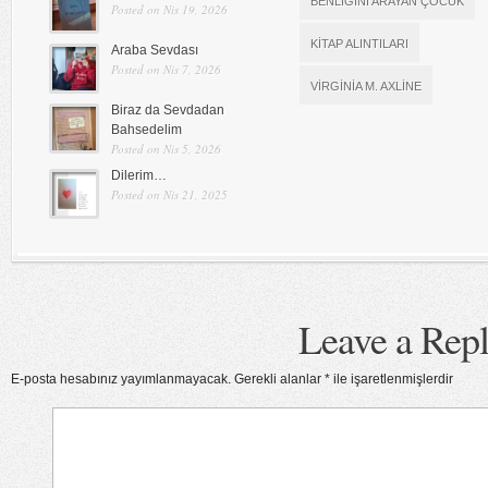
BENLIĞINI ARAYAN ÇOCUK
Posted on Nis 19, 2026
KITAP ALINTILARI
Araba Sevdası
Posted on Nis 7, 2026
VIRGINIA M. AXLINE
Biraz da Sevdadan
Bahsedelim
Posted on Nis 5, 2026
Dilerim…
Posted on Nis 21, 2025
Leave a Rep
E-posta hesabınız yayımlanmayacak.
Gerekli alanlar
*
ile işaretlenmişlerdir