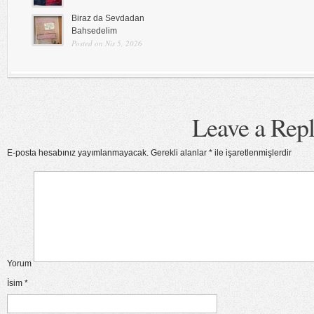
Biraz da Sevdadan
Bahsedelim
Posted on Nis 5, 2026
Leave a Rep
E-posta hesabınız yayımlanmayacak.
Gerekli alanlar
*
ile işaretlenmişlerdir
Yorum
İsim
*