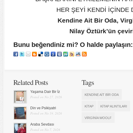
HER ŞEYİ KENDİ İÇİNDE
Kendine Ait Bir Oda, Virg
Nilay Öztürk’ün çevir
Bunu beğendiniz mi? O halde paylaşın:
Related Posts
Tags
Yaşama Dair Bir İz
KENDINE AIT BIR ODA
Posted on Nis 27, 2026
KITAP
KITAP ALINTILARI
Din ve Psikiyatri
Posted on Nis 19, 2026
VIRGINIA WOOLF
Araba Sevdası
Posted on Nis 7, 2026