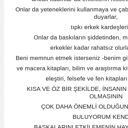
Onlar da yeteneklerini kullanmaya ve çabal
duyarlar,
tıpkı erkek kardeşleri
Onlar da baskıların şiddetinden, 
erkekler kadar rahatsız olur
Beni memnun etmek isterseniz -benim gib
ve macera kitapları, bilim ve araştırma kit
eleştiri, felsefe ve fen kitapları
KISA VE ÖZ BİR ŞEKİLDE, İNSANI
OLMASININ
ÇOK DAHA ÖNEMLİ OLDUĞU
BULUYORUM KEND
BAŞKALARINI ETKİLEMENİN HAY